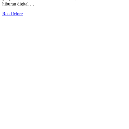
hiburan digital …
Read More