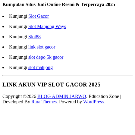
Kumpulan Situs Judi Online Resmi & Terpercaya 2025
Kunjungi
Slot Gacor
Kunjungi
Slot Mahjong Ways
Kunjungi
Slot88
Kunjungi
link slot gacor
Kunjungi
slot depo 5k gacor
Kunjungi
slot mahjong
LINK AKUN VIP SLOT GACOR 2025
Copyright ©2026
BLOG ADMIN JARWO
.
Education Zone |
Developed By
Rara Themes
. Powered by
WordPress
.