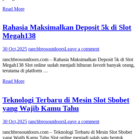
Read More
Rahasia Maksimalkan Deposit 5k di Slot
Megah138
30 Oct,2025
ranchbrosoutdoors
Leave a comment
ranchbrosoutdoors.com – Rahasia Maksimalkan Deposit 5k di Slot
Megah138 Slot online sudah menjadi hiburan favorit banyak orang,
terutama di platform …
Read More
Teknologi Terbaru di Mesin Slot Sbobet
yang Wajib Kamu Tahu
30 Oct,2025
ranchbrosoutdoors
Leave a comment
ranchbrosoutdoors.com – Teknologi Terbaru di Mesin Slot Sbobet
yang Wajib Kamu Tahu Slot online menjadi salah satu bentuk